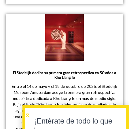
El Stedelijk dedica su primera gran retrospectiva en 50 años a
Kho Liang Ie
Entre el 14 de mayo y el 18 de octubre de 2026, el Stedelijk
Museum Amsterdam acoge la primera gran retrospectiva
museística dedicada a Kho Liang Ie en más de medio siglo.
Bajo el título “Kho Liang Ie – Modernismo de mediados de
siglo”, la exposición propone un recorrido exhaustivo por
una obra que, entre los años cincuenta y mediados de los
¡Entérate de todo lo que
setenta, ocupó una posición central en el diseño
neerlandés y alcanzó una proyección internacional hoy