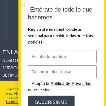
¡Entérate de todo lo que
hacemos
Regístrate en nuestro boletín
semanal para recibir todas nuestras
noticias
ENLACES CORPORATIVOS
Escribe
tu
NOSOTROS
PLAN DE COMUNICACIONES 360
nombre
SERVICIOS
REVISTA URBAN BEAT
Correo
electrónico
ULTIMOS TRABAJOS
CLIENTES
LOS ORIGENES DE URBAN BEAT
CONTACTO
Acepto la
Política de Privacidad
Usamos cookies para brindarte la mejor experiencia en esta
de este sitio
web. Al hacer clic en "Aceptar todo", acepta el uso de TODAS
2026 Urban Beat Contenidos
las cookies. Para más información visita nuestra
SUSCRIBIRME
Política de Cookies