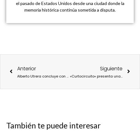
el pasado de Estados Unidos desde una ciudad donde la
memoria histórica continúa sometida a disputa.
Ant
Sigu
Anterior
Siguiente
Alberto Utrera concluye con éxito el rodaje de ‘1X2’ con Paco Léon y Raúl Tejón
«Curtocircuito» presenta una programación de espectáculos marcada por la experimentación y con la Inteligencia Artificial como eje creativo
También te puede interesar