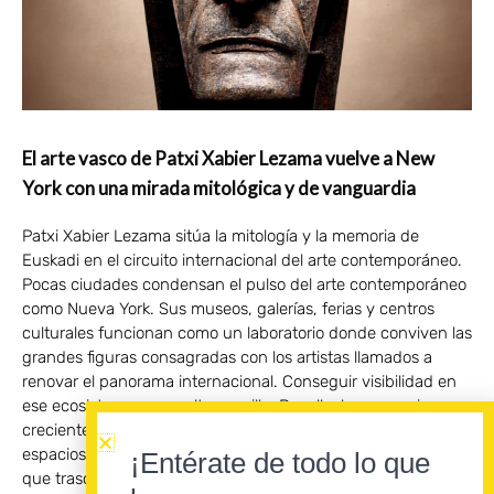
El arte vasco de Patxi Xabier Lezama vuelve a New
York con una mirada mitológica y de vanguardia
Patxi Xabier Lezama sitúa la mitología y la memoria de
Euskadi en el circuito internacional del arte contemporáneo.
Pocas ciudades condensan el pulso del arte contemporáneo
como Nueva York. Sus museos, galerías, ferias y centros
culturales funcionan como un laboratorio donde conviven las
grandes figuras consagradas con los artistas llamados a
renovar el panorama internacional. Conseguir visibilidad en
ese ecosistema no resulta sencillo. Por ello, la presencia
creciente del escultor vasco Patxi Xabier Lezama en diversos
espacios expositivos de la ciudad adquiere un significado
¡Entérate de todo lo que
que trasciende la trayectoria individual del artista y abre una