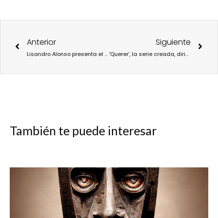
Ant
Sigu
Anterior
Siguiente
Lisandro Alonso presenta el film ‘Eureka’ e impartirá una clase magistral en Casa de América
‘Querer’, la serie creada, dirigida y escrita por Alauda Ruiz de Azúa, se estrenará en Movistar Plus+ en octubre
También te puede interesar