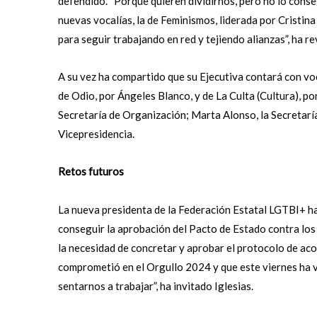
defendido. “Porque quieren dividirnos, pero no lo cons
nuevas vocalías, la de Feminismos, liderada por Cristin
para seguir trabajando en red y tejiendo alianzas”, ha r
A su vez ha compartido que su Ejecutiva contará con vo
de Odio, por Ángeles Blanco, y de La Culta (Cultura), p
Secretaría de Organización; Marta Alonso, la Secretaría
Vicepresidencia.
Retos futuros
La nueva presidenta de la Federación Estatal LGTBI+ ha
conseguir la aprobación del Pacto de Estado contra los 
la necesidad de concretar y aprobar el protocolo de aco
comprometió en el Orgullo 2024 y que este viernes ha
sentarnos a trabajar”, ha invitado Iglesias.