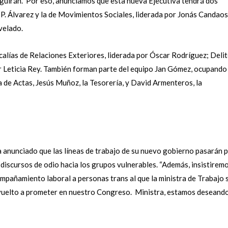
eguirán. Por eso, anunciamos que esta nueva Ejecutiva tendrá dos
a P. Álvarez y la de Movimientos Sociales, liderada por Jonás Candaos
evelado.
calías de Relaciones Exteriores, liderada por Óscar Rodríguez; Deli
or Leticia Rey. También forman parte del equipo Jan Gómez, ocupando 
 de Actas, Jesús Muñoz, la Tesorería, y David Armenteros, la
 anunciado que las líneas de trabajo de su nuevo gobierno pasarán 
discursos de odio hacia los grupos vulnerables. “Además, insistirem
mpañamiento laboral a personas trans al que la ministra de Trabajo 
 vuelto a prometer en nuestro Congreso. Ministra, estamos deseand