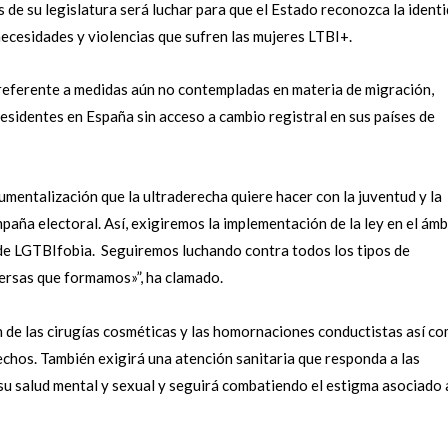
 de su legislatura será luchar para que el Estado reconozca la ident
necesidades y violencias que sufren las mujeres LTBI+.
 referente a medidas aún no contempladas en materia de migración,
esidentes en España sin acceso a cambio registral en sus países de
rumentalización que la ultraderecha quiere hacer con la juventud y la
paña electoral. Así, exigiremos la implementación de la ley en el ámb
 de LGTBIfobia. Seguiremos luchando contra todos los tipos de
versas que formamos»”, ha clamado.
n de las cirugías cosméticas y las homornaciones conductistas así c
echos. También exigirá una atención sanitaria que responda a las
 su salud mental y sexual y seguirá combatiendo el estigma asociado 