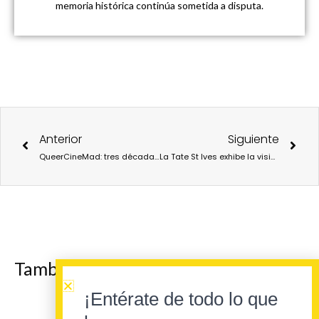
memoria histórica continúa sometida a disputa.
Ant
Sigu
Anterior
Siguiente
QueerCineMad: tres décadas de cine, lucha y celebración de lo diverso
La Tate St Ives exhibe la visión posthumana de Emilija Škarnulytė en una exposición que une arte, ciencia y mitología
También te puede interesar
¡Entérate de todo lo que