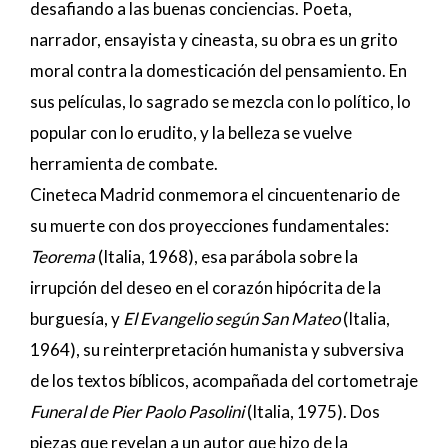
desafiando a las buenas conciencias. Poeta,
narrador, ensayista y cineasta, su obra es un grito
moral contra la domesticación del pensamiento. En
sus películas, lo sagrado se mezcla con lo político, lo
popular con lo erudito, y la belleza se vuelve
herramienta de combate.
Cineteca Madrid conmemora el cincuentenario de
su muerte con dos proyecciones fundamentales:
Teorema
(Italia, 1968), esa parábola sobre la
irrupción del deseo en el corazón hipócrita de la
burguesía, y
El Evangelio según San Mateo
(Italia,
1964), su reinterpretación humanista y subversiva
de los textos bíblicos, acompañada del cortometraje
Funeral de Pier Paolo Pasolini
(Italia, 1975). Dos
piezas que revelan a un autor que hizo de la