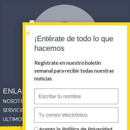
¡Entérate de todo lo que
hacemos
Regístrate en nuestro boletín
semanal para recibir todas nuestras
noticias
ENLACES CORPORATIVOS
Escribe
tu
NOSOTROS
PLAN DE COMUNICACIONES 360
nombre
SERVICIOS
REVISTA URBAN BEAT
Correo
electrónico
ULTIMOS TRABAJOS
CLIENTES
LOS ORIGENES DE URBAN BEAT
CONTACTO
Acepto la
Política de Privacidad