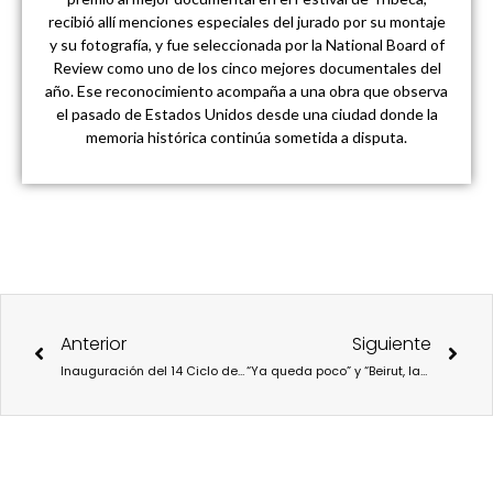
recibió allí menciones especiales del jurado por su montaje
y su fotografía, y fue seleccionada por la National Board of
Review como uno de los cinco mejores documentales del
año. Ese reconocimiento acompaña a una obra que observa
el pasado de Estados Unidos desde una ciudad donde la
memoria histórica continúa sometida a disputa.
Ant
Sigu
Anterior
Siguiente
Inauguración del 14 Ciclo de Cine por la Paz
“Ya queda poco” y “Beirut, las consecuencias” en el ciclo dedicado al cine libanés de Casa Árabe