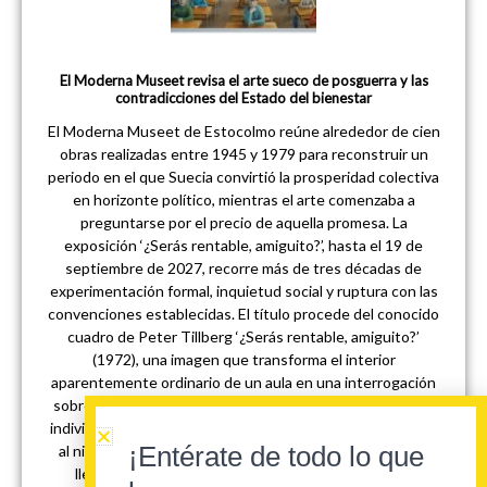
El Moderna Museet revisa el arte sueco de posguerra y las
contradicciones del Estado del bienestar
El Moderna Museet de Estocolmo reúne alrededor de cien
obras realizadas entre 1945 y 1979 para reconstruir un
periodo en el que Suecia convirtió la prosperidad colectiva
en horizonte político, mientras el arte comenzaba a
preguntarse por el precio de aquella promesa. La
exposición ‘¿Serás rentable, amiguito?’, hasta el 19 de
septiembre de 2027, recorre más de tres décadas de
experimentación formal, inquietud social y ruptura con las
convenciones establecidas. El título procede del conocido
cuadro de Peter Tillberg ‘¿Serás rentable, amiguito?’
(1972), una imagen que transforma el interior
aparentemente ordinario de un aula en una interrogación
sobre la disciplina, la productividad y el lugar reservado al
individuo dentro del engranaje social. La pregunta dirigida
¡Entérate de todo lo que
al niño contiene una violencia discreta: no indaga quién
llegará a ser, qué desea aprender o de qué manera