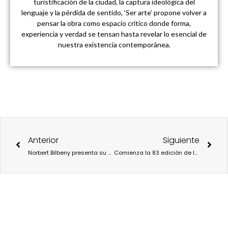
turistificación de la ciudad, la captura ideológica del
lenguaje y la pérdida de sentido, ‘Ser arte’ propone volver a
pensar la obra como espacio crítico donde forma,
experiencia y verdad se tensan hasta revelar lo esencial de
nuestra existencia contemporánea.
Ant
Sigu
Anterior
Siguiente
Norbert Bilbeny presenta su nuevo libro “El torbellino Kant”
Comienza la 83 edición de la Feria del Libro de Madrid con el lema: “Entrena tu mente, lee tu cuerpo”