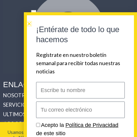
¡Entérate de todo lo que
hacemos
Regístrate en nuestro boletín
semanal para recibir todas nuestras
noticias
ENLACES CORPORATIVOS
Escribe
tu
NOSOTROS
PLAN DE COMUNICACIONES 360
nombre
SERVICIOS
REVISTA URBAN BEAT
Correo
electrónico
ULTIMOS TRABAJOS
CLIENTES
LOS ORIGENES DE URBAN BEAT
CONTACTO
Acepto la
Política de Privacidad
Usamos cookies para brindarte la mejor experiencia en esta
de este sitio