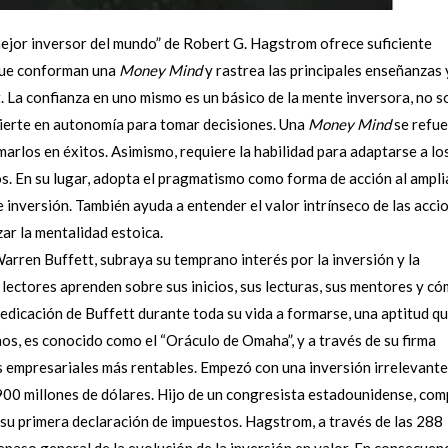
ejor inversor del mundo” de Robert G. Hagstrom ofrece suficiente
 que conforman una
Money Mind
y rastrea las principales enseñanzas 
t. La confianza en uno mismo es un básico de la mente inversora, no s
vierte en autonomía para tomar decisiones. Una
Money Mind
se refu
marlos en éxitos. Asimismo, requiere la habilidad para adaptarse a lo
. En su lugar, adopta el pragmatismo como forma de acción al amplia
e inversión. También ayuda a entender el valor intrínseco de las acci
ar la mentalidad estoica.
Warren Buffett, subraya su temprano interés por la inversión y la
 lectores aprenden sobre sus inicios, sus lecturas, sus mentores y c
dedicación de Buffett durante toda su vida a formarse, una aptitud q
ños, es conocido como el “Oráculo de Omaha”, y a través de su firma
empresariales más rentables. Empezó con una inversión irrelevante
900 millones de dólares. Hijo de un congresista estadounidense, co
 su primera declaración de impuestos. Hagstrom, a través de las 288