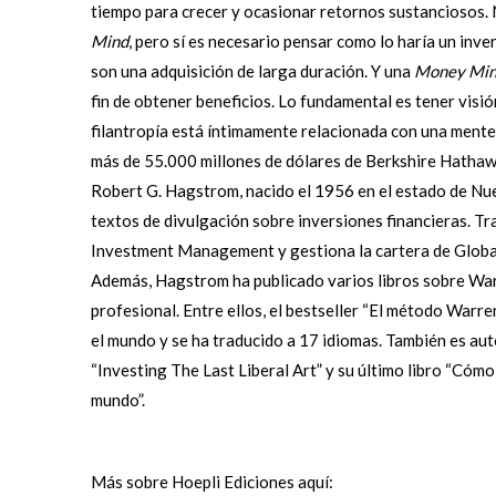
tiempo para crecer y ocasionar retornos sustanciosos. 
Mind
, pero sí es necesario pensar como lo haría un in
son una adquisición de larga duración. Y una
Money Mi
fin de obtener beneficios. Lo fundamental es tener visi
filantropía está íntimamente relacionada con una mente
más de 55.000 millones de dólares de Berkshire Hathaw
Robert G. Hagstrom, nacido el 1956 en el estado de Nu
textos de divulgación sobre inversiones financieras. T
Investment Management y gestiona la cartera de Global
Además, Hagstrom ha publicado varios libros sobre War
profesional. Entre ellos, el bestseller “El método Warr
el mundo y se ha traducido a 17 idiomas. También es au
“Investing The Last Liberal Art” y su último libro “Cóm
mundo”.
Más sobre Hoepli Ediciones aquí: