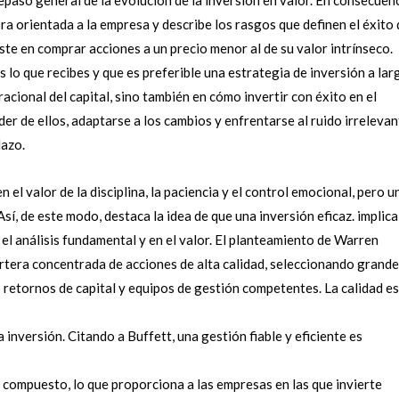
epaso general de la evolución de la inversión en valor. En consecuenc
a orientada a la empresa y describe los rasgos que definen el éxito 
ste en comprar acciones a un precio menor al de su valor intrínseco.
s lo que recibes y que es preferible una estrategia de inversión a lar
acional del capital, sino también en cómo invertir con éxito en el
r de ellos, adaptarse a los cambios y enfrentarse al ruido irrelevan
lazo.
l valor de la disciplina, la paciencia y el control emocional, pero u
í, de este modo, destaca la idea de que una inversión eficaz. implica
el análisis fundamental y en el valor. El planteamiento de Warren
cartera concentrada de acciones de alta calidad, seleccionando grand
 retornos de capital y equipos de gestión competentes. La calidad es
a inversión. Citando a Buffett, una gestión fiable y eficiente es
 compuesto, lo que proporciona a las empresas en las que invierte