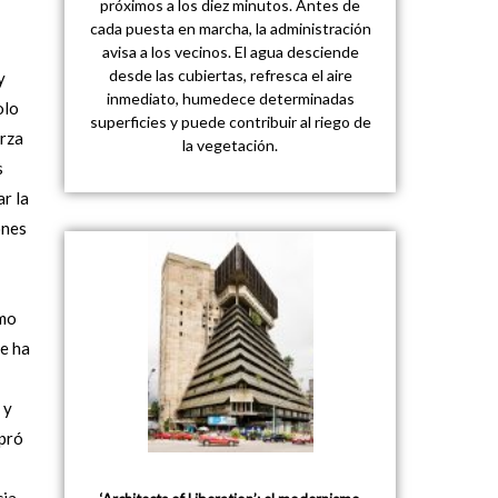
próximos a los diez minutos. Antes de
cada puesta en marcha, la administración
avisa a los vecinos. El agua desciende
desde las cubiertas, refresca el aire
y
inmediato, humedece determinadas
olo
superficies y puede contribuir al riego de
erza
la vegetación.
s
r la
ones
ómo
ue ha
 y
mpró