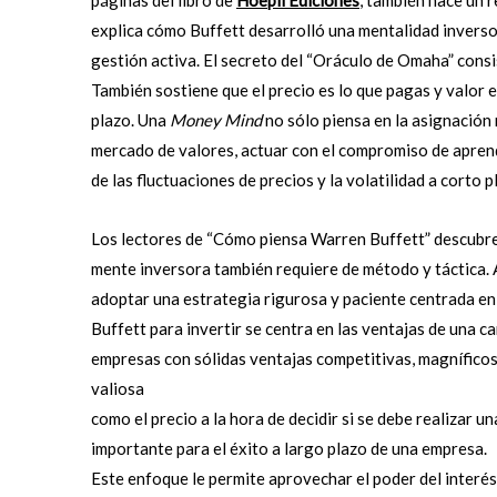
páginas del libro de
Hoepli Ediciones
, también hace un r
explica cómo Buffett desarrolló una mentalidad inversor
gestión activa. El secreto del “Oráculo de Omaha” consi
También sostiene que el precio es lo que pagas y valor e
plazo. Una
Money Mind
no sólo piensa en la asignación r
mercado de valores, actuar con el compromiso de aprende
de las fluctuaciones de precios y la volatilidad a corto p
Los lectores de “Cómo piensa Warren Buffett” descubren e
mente inversora también requiere de método y táctica. As
adoptar una estrategia rigurosa y paciente centrada en 
Buffett para invertir se centra en las ventajas de una 
empresas con sólidas ventajas competitivas, magníficos
valiosa
como el precio a la hora de decidir si se debe realizar un
importante para el éxito a largo plazo de una empresa.
Este enfoque le permite aprovechar el poder del interés