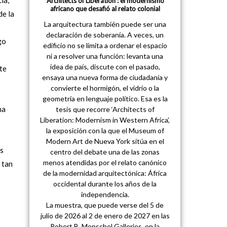
ia,
‘Architects of Liberation’: el modernismo
africano que desafió al relato colonial
de la
La arquitectura también puede ser una
declaración de soberanía. A veces, un
go
edificio no se limita a ordenar el espacio
ni a resolver una función: levanta una
idea de país, discute con el pasado,
te
ensaya una nueva forma de ciudadanía y
convierte el hormigón, el vidrio o la
geometría en lenguaje político. Esa es la
na
tesis que recorre ‘Architects of
Liberation: Modernism in Western Africa’,
la exposición con la que el Museum of
Modern Art de Nueva York sitúa en el
es
centro del debate una de las zonas
menos atendidas por el relato canónico
 tan
de la modernidad arquitectónica: África
occidental durante los años de la
independencia.
La muestra, que puede verse del 5 de
julio de 2026 al 2 de enero de 2027 en las
Robert B. Menschel Galleries, en la