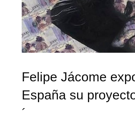
Felipe Jácome expo
España su proyecto
´