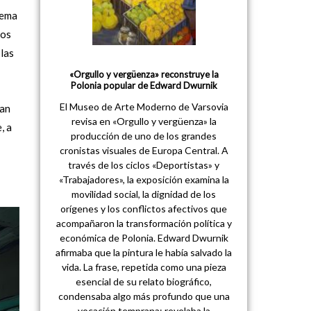
tema
tos
 las
«Orgullo y vergüenza» reconstruye la
Polonia popular de Edward Dwurnik
El Museo de Arte Moderno de Varsovia
zan
revisa en «Orgullo y vergüenza» la
, a
producción de uno de los grandes
cronistas visuales de Europa Central. A
través de los ciclos «Deportistas» y
«Trabajadores», la exposición examina la
movilidad social, la dignidad de los
orígenes y los conflictos afectivos que
acompañaron la transformación política y
económica de Polonia. Edward Dwurnik
afirmaba que la pintura le había salvado la
vida. La frase, repetida como una pieza
esencial de su relato biográfico,
condensaba algo más profundo que una
vocación temprana: revelaba la