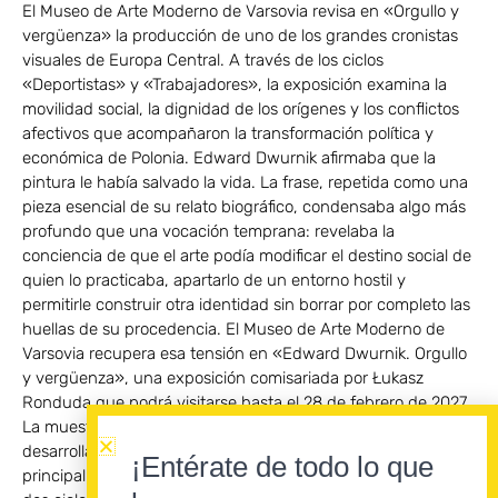
El Museo de Arte Moderno de Varsovia revisa en «Orgullo y
vergüenza» la producción de uno de los grandes cronistas
visuales de Europa Central. A través de los ciclos
«Deportistas» y «Trabajadores», la exposición examina la
movilidad social, la dignidad de los orígenes y los conflictos
afectivos que acompañaron la transformación política y
económica de Polonia. Edward Dwurnik afirmaba que la
pintura le había salvado la vida. La frase, repetida como una
pieza esencial de su relato biográfico, condensaba algo más
profundo que una vocación temprana: revelaba la
conciencia de que el arte podía modificar el destino social de
quien lo practicaba, apartarlo de un entorno hostil y
permitirle construir otra identidad sin borrar por completo las
huellas de su procedencia. El Museo de Arte Moderno de
Varsovia recupera esa tensión en «Edward Dwurnik. Orgullo
y vergüenza», una exposición comisariada por Łukasz
Ronduda que podrá visitarse hasta el 28 de febrero de 2027.
La muestra concentra su atención en la producción
desarrollada durante las décadas de 1970 y 1980,
¡Entérate de todo lo que
principalmente a través de «Deportistas» y «Trabajadores»,