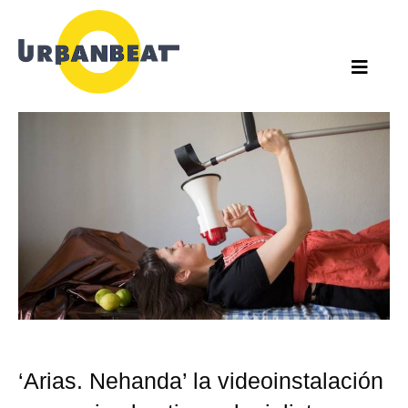
Ir
al
contenido
‘Arias. Nehanda’ la videoinstalación