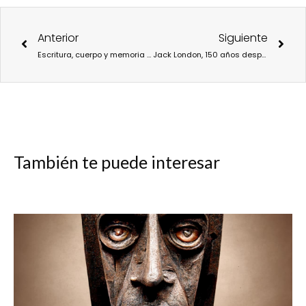
Ant
Sigu
Anterior
Siguiente
Escritura, cuerpo y memoria en la segunda edición de ICKI
Jack London, 150 años después: literatura, lucha y conciencia social en los márgenes del capitalismo
También te puede interesar