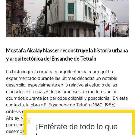
Mostafa Akalay Nasser reconstruye la historia urbana
y arquitectónica del Ensanche de Tetuán
La historiografía urbana y arquitectónica marroquí ha
experimentado durante las últimas décadas un notable
desarrollo, especialmente en lo relativo al estudio de las
ciudades históricas y de los procesos de modernización
ocurridos durante los periodos colonial y poscolonial. En este
contexto, la obra «El Ensanche de Tetuán (1860-1956):
síntesis de su historia urbana y arquitectónica», de Mostafa
Akalay Nasser, constituye una contribución fundamental
¡Entérate de todo lo que
para comprender la evolución urbana de Tetuán y el papel
desempeñado por el Protectorado español en la