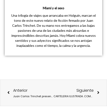
Miami y el sexo
Una trilogía de viajes que arrancaba en Holguín, marcan el
tono de este nuevo relato de ficción firmado por Juan
Carlos Trinchet. De su mano nos entregamos a las bajas
pasiones de una de las ciudades más absurdas e
imprescindibles descritas jamás. Hoy Miami cobra nuevos
sentidos y sus adyectos significados se nos antojan
inaplazables como el tiempo, la calma y la urgencia.
Ant
Sigu
Anterior
Siguiente
Juan Carlos Trinchet presenta su último relato: Madrid o la historia de los hombres enclaustrados
CARTELERIA ILUSTRADA. COMO EL ARTE TRANSFORMA LA COMUNICACION VISUAL