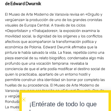
de Edward Dwurnik
El Museo de Arte Moderno de Varsovia revisa en «Orgullo y
vergüenza» la producción de uno de los grandes cronistas
visuales de Europa Central. A través de los ciclos
«Deportistas» y «Trabajadores», la exposición examina la
movilidad social, la dignidad de los orígenes y los conflictos
afectivos que acompañaron la transformación política y
económica de Polonia. Edward Dwurnik afirmaba que la
pintura le había salvado la vida. La frase, repetida como una
pieza esencial de su relato biográfico, condensaba algo más
profundo que una vocación temprana: revelaba la
conciencia de que el arte podía modificar el destino social de
quien lo practicaba, apartarlo de un entorno hostil y
permitirle construir otra identidad sin borrar por completo las
huellas de su procedencia. El Museo de Arte Moderno de
Varsovia recupera esa tensión en «Edward Dwurnik. Orgullo
y vergüenza», una exposición comisariada por Łukasz
Ronduda que podrá visitarse hasta el 28 de febrero de 2027.
¡Entérate de todo lo que
La muestra concentra su atención en la producción