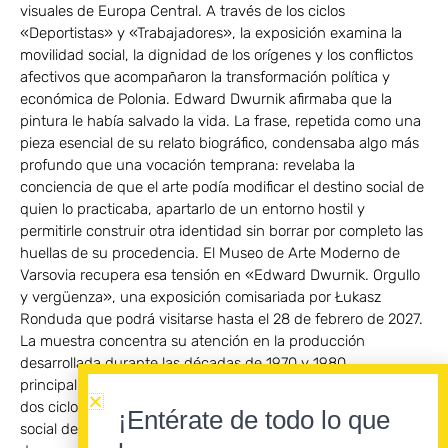
visuales de Europa Central. A través de los ciclos
«Deportistas» y «Trabajadores», la exposición examina la
movilidad social, la dignidad de los orígenes y los conflictos
afectivos que acompañaron la transformación política y
económica de Polonia. Edward Dwurnik afirmaba que la
pintura le había salvado la vida. La frase, repetida como una
pieza esencial de su relato biográfico, condensaba algo más
profundo que una vocación temprana: revelaba la
conciencia de que el arte podía modificar el destino social de
quien lo practicaba, apartarlo de un entorno hostil y
permitirle construir otra identidad sin borrar por completo las
huellas de su procedencia. El Museo de Arte Moderno de
Varsovia recupera esa tensión en «Edward Dwurnik. Orgullo
y vergüenza», una exposición comisariada por Łukasz
Ronduda que podrá visitarse hasta el 28 de febrero de 2027.
La muestra concentra su atención en la producción
desarrollada durante las décadas de 1970 y 1980,
principalmente a través de «Deportistas» y «Trabajadores»,
dos ciclos fundamentales para comprender la ambición
¡Entérate de todo lo que
social de una pintura que convirtió la cotidianidad polaca en