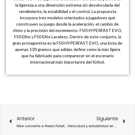
la ligereza a una dimensión extrema sin desvincularla del
rendimiento, la estabilidad y el control. La propuesta
incorpora tres modelos orientados a jugadores que
construyen su juego desde la aceleración, el cambio de
ritmo y la precisión del movimiento: F50 HYPERFAST EVO,
F50 Elite y F50 Elite Laceless. Dentro de este conjunto, la
gran protagonista es la F50 HYPERFAST EVO, una bota de
apenas 130 gramos que adidas define como la más ligera
que ha fabricado para comparecer en el escenario
internacional más importante del fútbol.
Ant
Sigu
Anterior
Siguiente
Nike convierte a Alexia Putellas en relato: las primeras Phantom 6 exclusivas de una reina
Velocidad y estabilidad en una sola zapatilla: así es la nueva Adizero Dropset Elite de adidas