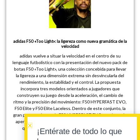
adidas F50 «Too Light»: la ligereza como nueva gramática de la
velocidad
adidas vuelve a situar la velocidad en el centro de su
lenguaje futbolístico con la presentación del nuevo pack de
botas F50 «Too Light», una colección concebida para llevar
la ligereza a una dimensión extrema sin desvincularla del
rendimiento, la estabilidad y el control. La propuesta
incorpora tres modelos orientados a jugadores que
construyen su juego desde la aceleración, el cambio de
ritmo y la precisión del movimiento: F50 HYPERFAST EVO,
F50 Elite y F50 Elite Laceless. Dentro de este conjunto, la
gran protagonista es la F50 HYPERFAST EVO, una bota de
apenas 130 gramos que adidas define como la más ligera
que ha fabricado para comparecer en el escenario
¡Entérate de todo lo que
internacional más importante del fútbol.