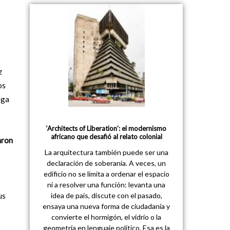
z
os
ega
‘Architects of Liberation’: el modernismo
africano que desafió al relato colonial
aron
La arquitectura también puede ser una
declaración de soberanía. A veces, un
edificio no se limita a ordenar el espacio
ni a resolver una función: levanta una
idea de país, discute con el pasado,
us
ensaya una nueva forma de ciudadanía y
convierte el hormigón, el vidrio o la
geometría en lenguaje político. Esa es la