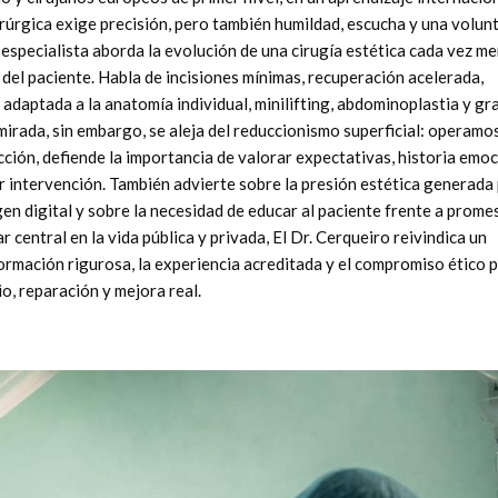
uirúrgica exige precisión, pero también humildad, escucha y una volun
 especialista aborda la evolución de una cirugía estética cada vez m
del paciente. Habla de incisiones mínimas, recuperación acelerada,
ia adaptada a la anatomía individual, minilifting, abdominoplastia y g
mirada, sin embargo, se aleja del reduccionismo superficial: operamo
ción, defiende la importancia de valorar expectativas, historia emoc
er intervención. También advierte sobre la presión estética generada
gen digital y sobre la necesidad de educar al paciente frente a prome
 central en la vida pública y privada, El Dr. Cerqueiro reivindica un
 formación rigurosa, la experiencia acreditada y el compromiso ético 
io, reparación y mejora real.