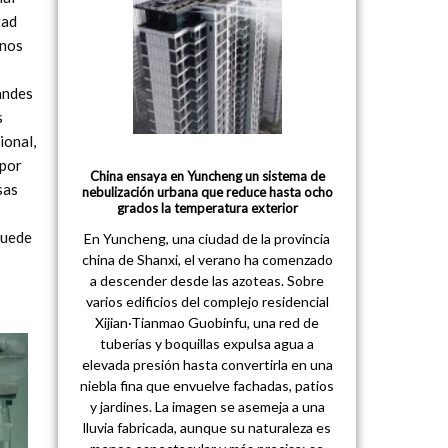
tad
enos
randes
s
ional,
 por
China ensaya en Yuncheng un sistema de
sas
nebulización urbana que reduce hasta ocho
grados la temperatura exterior
puede
En Yuncheng, una ciudad de la provincia
china de Shanxi, el verano ha comenzado
a descender desde las azoteas. Sobre
varios edificios del complejo residencial
Xijian·Tianmao Guobinfu, una red de
tuberías y boquillas expulsa agua a
elevada presión hasta convertirla en una
niebla fina que envuelve fachadas, patios
y jardines. La imagen se asemeja a una
lluvia fabricada, aunque su naturaleza es