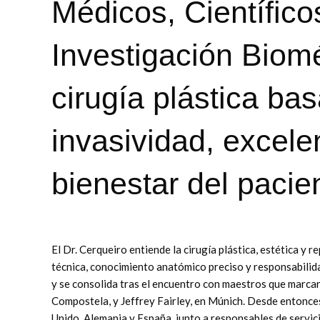
Médicos, Científico
Investigación Biom
cirugía plástica b
invasividad, excelen
bienestar del pacie
El Dr. Cerqueiro entiende la cirugía plástica, estética y 
técnica, conocimiento anatómico preciso y responsabilida
y se consolida tras el encuentro con maestros que marcar
Compostela, y Jeffrey Fairley, en Múnich. Desde entonces
Unido, Alemania y España, junto a responsables de servici