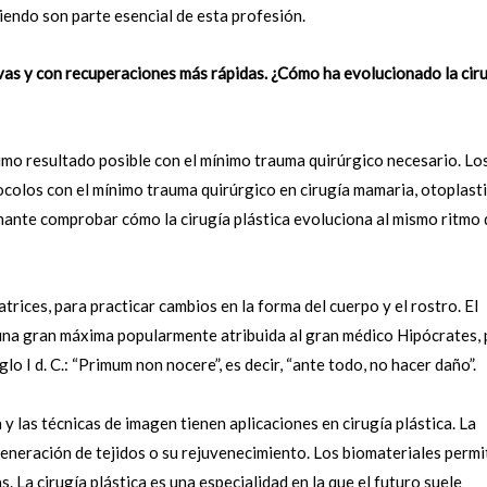
iendo son parte esencial de esta profesión.
vas y con recuperaciones más rápidas. ¿Cómo ha evolucionado la cir
imo resultado posible con el mínimo trauma quirúrgico necesario. Lo
colos con el mínimo trauma quirúrgico en cirugía mamaria, otoplasti
onante comprobar cómo la cirugía plástica evoluciona al mismo ritmo
rices, para practicar cambios en la forma del cuerpo y el rostro. El
e una gran máxima popularmente atribuida al gran médico Hipócrates,
o I d. C.: “Primum non nocere”, es decir, “ante todo, no hacer daño”.
a y las técnicas de imagen tienen aplicaciones en cirugía plástica. La
eneración de tejidos o su rejuvenecimiento. Los biomateriales permi
s. La cirugía plástica es una especialidad en la que el futuro suele