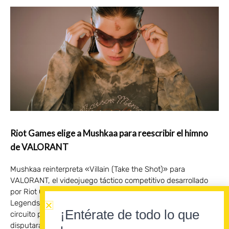
Riot Games elige a Mushkaa para reescribir el himno
de VALORANT
Mushkaa reinterpreta «Villain (Take the Shot)» para
VALORANT, el videojuego táctico competitivo desarrollado
por Riot Games, compañía creadora de «League of
Legends» . El remix acompañará las finales regionales del
¡Entérate de todo lo que
circuito profesional de VALORANT Champions Tour, que se
disputarán en Badalona del 28 al 30 de agosto.