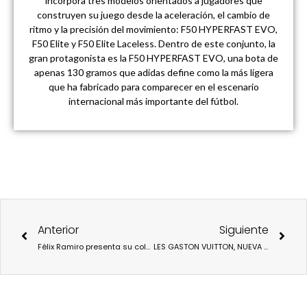
incorpora tres modelos orientados a jugadores que
construyen su juego desde la aceleración, el cambio de
ritmo y la precisión del movimiento: F50 HYPERFAST EVO,
F50 Elite y F50 Elite Laceless. Dentro de este conjunto, la
gran protagonista es la F50 HYPERFAST EVO, una bota de
apenas 130 gramos que adidas define como la más ligera
que ha fabricado para comparecer en el escenario
internacional más importante del fútbol.
Ant
Sigu
Anterior
Siguiente
Félix Ramiro presenta su colección “Apasionante”
LES GASTON VUITTON, NUEVA COLECCION DE JOYERIA MASCULINA DE LA CASA VUITTON