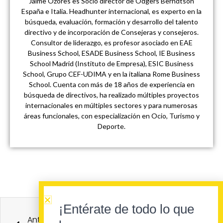
Jaime Ozores es Socio director de Odgers Berndtson
España e Italia. Headhunter internacional, es experto en la
búsqueda, evaluación, formación y desarrollo del talento
directivo y de incorporación de Consejeras y consejeros.
Consultor de liderazgo, es profesor asociado en EAE
Business School, ESADE Business School, IE Business
School Madrid (Instituto de Empresa), ESIC Business
School, Grupo CEF-UDIMA y en la italiana Rome Business
School. Cuenta con más de 18 años de experiencia en
búsqueda de directivos, ha realizado múltiples proyectos
internacionales en múltiples sectores y para numerosas
áreas funcionales, con especialización en Ocio, Turismo y
Deporte.
Ant
Sigu
¡Entérate de todo lo que
Anterior
Siguiente