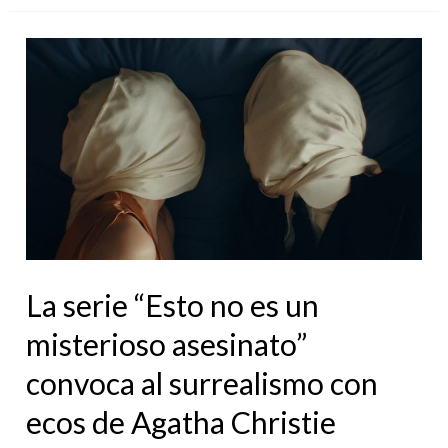
La
serie
“Esto
no
es
un
misterioso
asesinato”
La serie “Esto no es un
convoca
al
misterioso asesinato”
surrealismo
convoca al surrealismo con
con
ecos de Agatha Christie
ecos