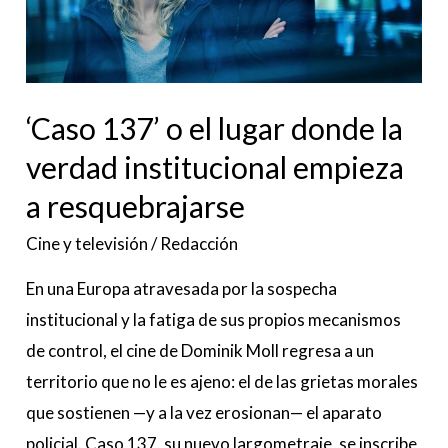
donde
la
verdad
‘Caso 137’ o el lugar donde la
institucional
empieza
verdad institucional empieza
a
a resquebrajarse
resquebrajarse
Cine y televisión
/
Redacción
En una Europa atravesada por la sospecha
institucional y la fatiga de sus propios mecanismos
de control, el cine de Dominik Moll regresa a un
territorio que no le es ajeno: el de las grietas morales
que sostienen —y a la vez erosionan— el aparato
policial. Caso 137, su nuevo largometraje, se inscribe