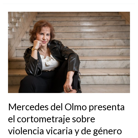
Mercedes
del
Olmo
presenta
el
cortometraje
sobre
violencia
vicaria
y
Mercedes del Olmo presenta
de
el cortometraje sobre
género
violencia vicaria y de género
“Un