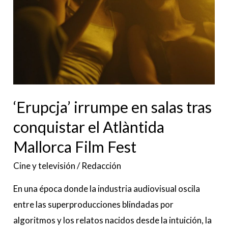
tras
conquistar
el
Atlàntida
Mallorca
Film
Fest
‘Erupcja’ irrumpe en salas tras
conquistar el Atlàntida
Mallorca Film Fest
Cine y televisión
/
Redacción
En una época donde la industria audiovisual oscila
entre las superproducciones blindadas por
algoritmos y los relatos nacidos desde la intuición, la