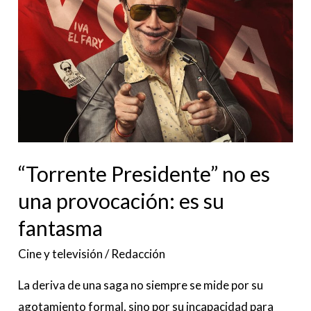
es
una
provocación:
es
su
fantasma
“Torrente Presidente” no es
una provocación: es su
fantasma
Cine y televisión
/
Redacción
La deriva de una saga no siempre se mide por su
agotamiento formal, sino por su incapacidad para