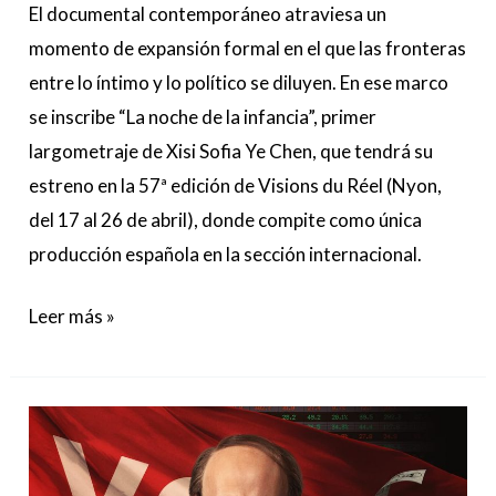
El documental contemporáneo atraviesa un
y
momento de expansión formal en el que las fronteras
herencia
entre lo íntimo y lo político se diluyen. En ese marco
migrante
se inscribe “La noche de la infancia”, primer
largometraje de Xisi Sofia Ye Chen, que tendrá su
estreno en la 57ª edición de Visions du Réel (Nyon,
del 17 al 26 de abril), donde compite como única
producción española en la sección internacional.
Leer más »
“Torrente
Presidente”
no