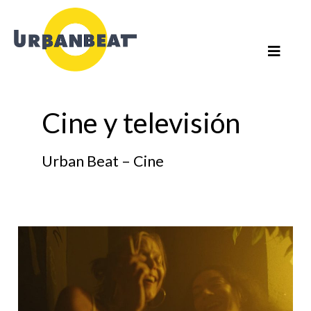
Ir
al
contenido
Paginación
de
entradas
Cine y televisión
Urban Beat – Cine
‘Erupcja’
irrumpe
en
salas