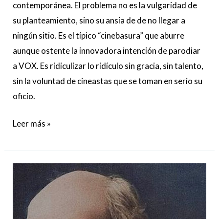
contemporánea. El problema no es la vulgaridad de
su planteamiento, sino su ansia de de no llegar a
ningún sitio. Es el típico “cinebasura” que aburre
aunque ostente la innovadora intención de parodiar
a VOX. Es ridiculizar lo ridículo sin gracia, sin talento,
sin la voluntad de cineastas que se toman en serio su
oficio.
Leer más »
Ramón
y
Cajal
regresa