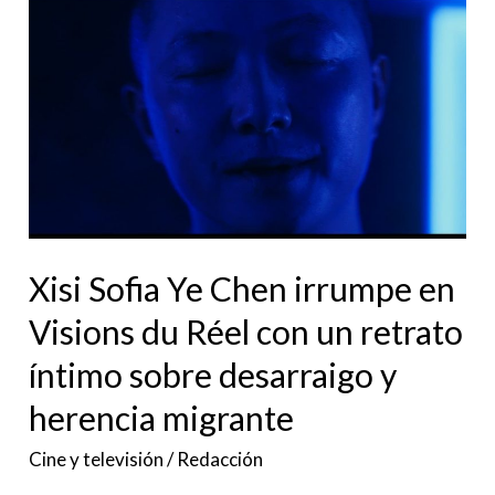
Xisi
Sofia
Ye
Chen
irrumpe
en
Visions
du
Xisi Sofia Ye Chen irrumpe en
Réel
con
Visions du Réel con un retrato
un
íntimo sobre desarraigo y
retrato
herencia migrante
íntimo
sobre
Cine y televisión
/
Redacción
desarraigo