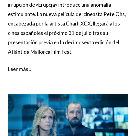
irrupción de «Erupcja» introduce una anomalía
estimulante. La nueva película del cineasta Pete Ohs,
encabezada por la artista Charli XCX, llegará a los
cines españoles el próximo 31 de julio tras su
presentación previa en la decimosexta edición del
Atlàntida Mallorca Film Fest.
Leer más »
‘Caso
137’
o
el
lugar