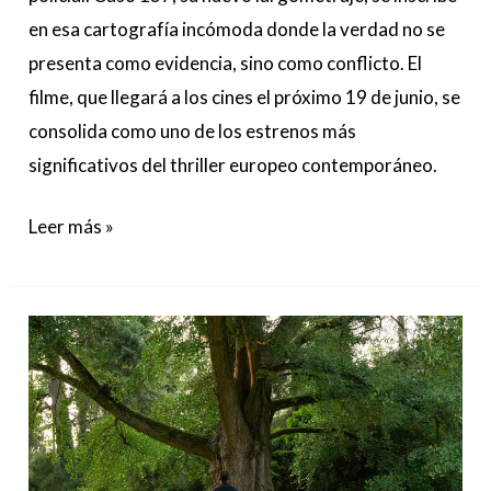
en esa cartografía incómoda donde la verdad no se
presenta como evidencia, sino como conflicto. El
filme, que llegará a los cines el próximo 19 de junio, se
consolida como uno de los estrenos más
significativos del thriller europeo contemporáneo.
Leer más »
“El
amigo
silencioso”
de
Ildikó