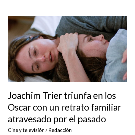
Joachim
Trier
triunfa
en
los
Oscar
con
un
Joachim Trier triunfa en los
retrato
familiar
Oscar con un retrato familiar
atravesado
atravesado por el pasado
por
Cine y televisión
/
Redacción
el