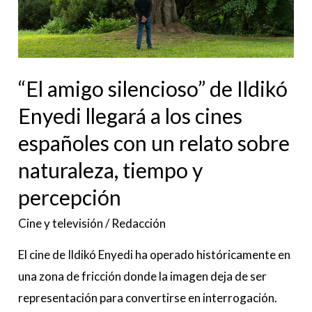
Enyedi
llegará
a
los
“El amigo silencioso” de Ildikó
cines
Enyedi llegará a los cines
españoles
con
españoles con un relato sobre
un
naturaleza, tiempo y
relato
percepción
sobre
naturaleza,
Cine y televisión
/
Redacción
tiempo
El cine de Ildikó Enyedi ha operado históricamente en
y
una zona de fricción donde la imagen deja de ser
percepción
representación para convertirse en interrogación.