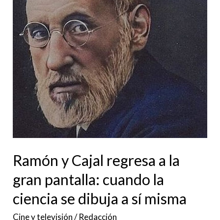
a
la
gran
pantalla:
cuando
la
ciencia
se
dibuja
a
Ramón y Cajal regresa a la
sí
gran pantalla: cuando la
misma
ciencia se dibuja a sí misma
Cine y televisión
/
Redacción