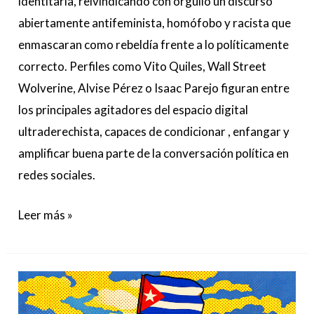
identitaria, reivindicando con orgullo un discurso
abiertamente antifeminista, homófobo y racista que
enmascaran como rebeldía frente a lo políticamente
correcto. Perfiles como Vito Quiles, Wall Street
Wolverine, Alvise Pérez o Isaac Parejo figuran entre
los principales agitadores del espacio digital
ultraderechista, capaces de condicionar , enfangar y
amplificar buena parte de la conversación política en
redes sociales.
Leer más »
Estados
Unidos