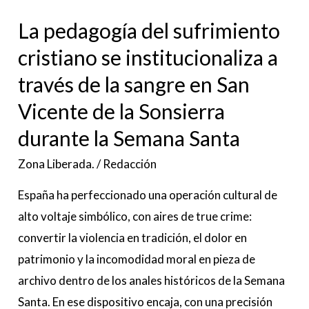
de
La pedagogía del sufrimiento
la
cristiano se institucionaliza a
sangre
través de la sangre en San
en
San
Vicente de la Sonsierra
Vicente
durante la Semana Santa
de
Zona Liberada.
/
Redacción
la
Sonsierra
España ha perfeccionado una operación cultural de
durante
alto voltaje simbólico, con aires de true crime:
la
convertir la violencia en tradición, el dolor en
Semana
patrimonio y la incomodidad moral en pieza de
Santa
archivo dentro de los anales históricos de la Semana
Santa. En ese dispositivo encaja, con una precisión