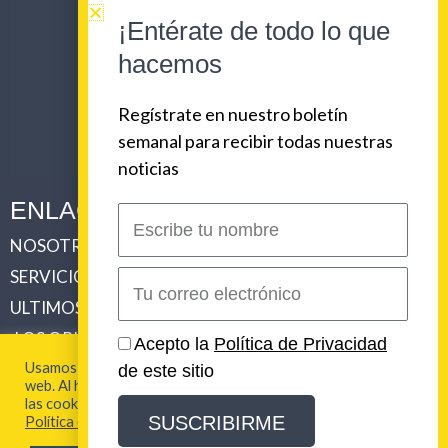
¡Entérate de todo lo que
hacemos
Regístrate en nuestro boletín
semanal para recibir todas nuestras
noticias
ENLACES CORPORATIVOS
Escribe
tu
NOSOTROS
PLAN DE COMUNICACIONES 360
nombre
SERVICIOS
REVISTA URBAN BEAT
Correo
electrónico
ULTIMOS TRABAJOS
CLIENTES
LOS ORIGENES DE URBAN BEAT
CONTACTO
Acepto la
Política de Privacidad
Usamos cookies para brindarte la mejor experiencia en esta
de este sitio
web. Al hacer clic en "Aceptar todo", acepta el uso de TODAS
2026 Urban Beat Contenidos
las cookies. Para más información visita nuestra
SUSCRIBIRME
Política de Cookies