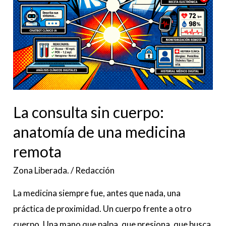
medicina
remota
La consulta sin cuerpo:
anatomía de una medicina
remota
Zona Liberada.
/
Redacción
La medicina siempre fue, antes que nada, una
práctica de proximidad. Un cuerpo frente a otro
cuerpo. Una mano que palpa, que presiona, que busca