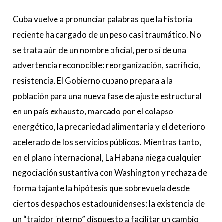
desgaste
y
Cuba vuelve a pronunciar palabras que la historia
el
reciente ha cargado de un peso casi traumático. No
retorno
se trata aún de un nombre oficial, pero sí de una
del
advertencia reconocible: reorganización, sacrificio,
sacrificio
resistencia. El Gobierno cubano prepara a la
eterno
población para una nueva fase de ajuste estructural
en un país exhausto, marcado por el colapso
energético, la precariedad alimentaria y el deterioro
acelerado de los servicios públicos. Mientras tanto,
en el plano internacional, La Habana niega cualquier
negociación sustantiva con Washington y rechaza de
forma tajante la hipótesis que sobrevuela desde
ciertos despachos estadounidenses: la existencia de
un “traidor interno” dispuesto a facilitar un cambio