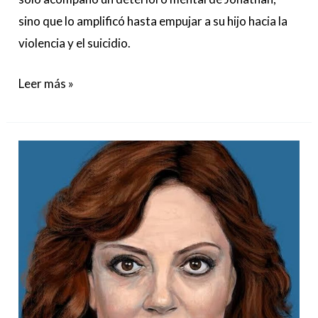
sino que lo amplificó hasta empujar a su hijo hacia la
violencia y el suicidio.
Leer más »
A
Susan
Sarandon
no
le
gusta
“la
fruta”