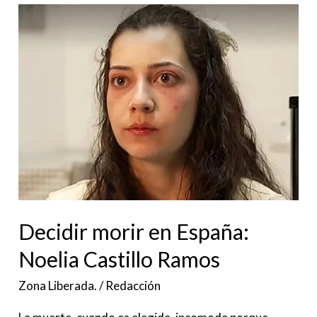
Decidir
morir
en
España:
Noelia
Castillo
Ramos
Decidir morir en España:
Noelia Castillo Ramos
Zona Liberada.
/
Redacción