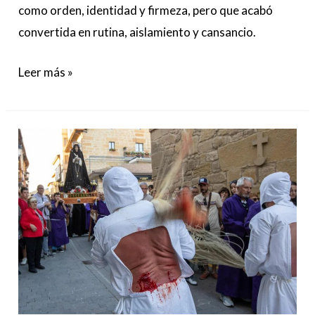
como orden, identidad y firmeza, pero que acabó
convertida en rutina, aislamiento y cansancio.
Leer más »
La
pedagogía
del
sufrimiento
cristiano
se
institucionaliza
a
través