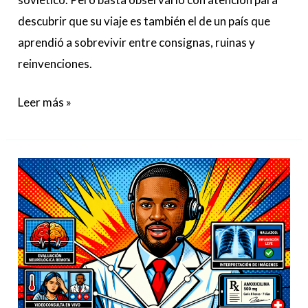
descubrir que su viaje es también el de un país que
aprendió a sobrevivir entre consignas, ruinas y
reinvenciones.
Leer más »
La
consulta
sin
cuerpo:
anatomía
de
una