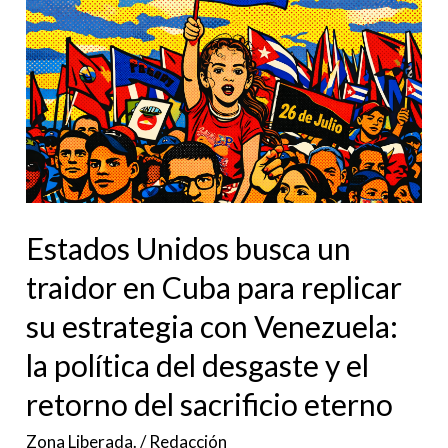
busca
un
traidor
en
Cuba
para
replicar
su
Estados Unidos busca un
estrategia
traidor en Cuba para replicar
con
su estrategia con Venezuela:
Venezuela:
la
la política del desgaste y el
política
retorno del sacrificio eterno
del
Zona Liberada.
/
Redacción