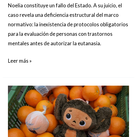
Noelia constituye un fallo del Estado. A su juicio, el
caso revela una deficiencia estructural del marco
normativo: la inexistencia de protocolos obligatorios
para la evaluación de personas con trastornos
mentales antes de autorizar la eutanasia.
Leer más »
Cheburashka:
la
ternura
como
resistencia