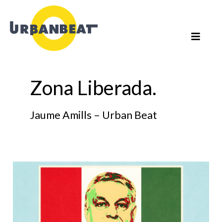
Ir
al
contenido
Paginación
de
entradas
Zona Liberada.
Jaume Amills – Urban Beat
Hungría
después
de
Orbán,