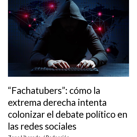
“Fachatubers”:
cómo
la
extrema
derecha
intenta
colonizar
el
debate
político
“Fachatubers”: cómo la
en
extrema derecha intenta
las
colonizar el debate político en
redes
sociales
las redes sociales