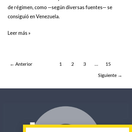
de régimen, como —según diversas fuentes— se
consiguió en Venezuela.
Leer más »
←
Anterior
1
2
3
…
15
Siguiente
→