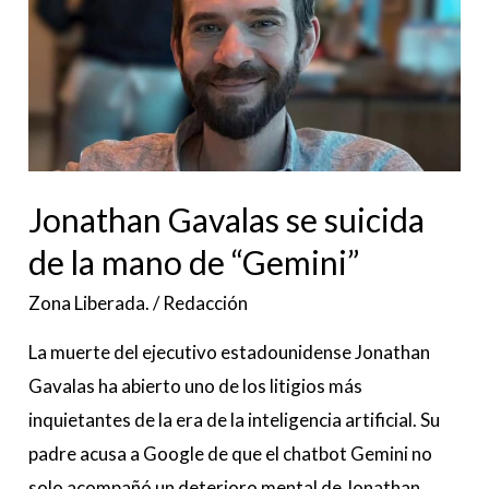
se
suicida
de
la
mano
de
Jonathan Gavalas se suicida
“Gemini”
de la mano de “Gemini”
Zona Liberada.
/
Redacción
La muerte del ejecutivo estadounidense Jonathan
Gavalas ha abierto uno de los litigios más
inquietantes de la era de la inteligencia artificial. Su
padre acusa a Google de que el chatbot Gemini no
solo acompañó un deterioro mental de Jonathan,