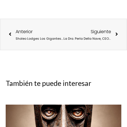
Ant
Sigu
Anterior
Siguiente
Sholeo Lodges Los Gigantes recibe el sello Biosphere
La Dra. Perla Della Nave, CEO de Clínica Vericat Madrid Implantología, Premio Dr. Fleming en su IV Edición
También te puede interesar