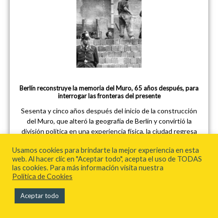
Berlín reconstruye la memoria del Muro, 65 años después, para
interrogar las fronteras del presente
Sesenta y cinco años después del inicio de la construcción
del Muro, que alteró la geografía de Berlín y convirtió la
división política en una experiencia física, la ciudad regresa
a aquella herida con un programa que transforma la
Usamos cookies para brindarte la mejor experiencia en esta
memoria histórica en experiencia urbana, creación artística
web. Al hacer clic en "Aceptar todo", acepta el uso de TODAS
y responsabilidad política. Del 13 al 16 de agosto de 2026,
las cookies. Para más información visita nuestra
actos institucionales, exposiciones, testimonios,
Política de Cookies
conciertos, lecturas, proyecciones y recorridos
reconstruirán las consecuencias de una frontera que
Aceptar todo
separó familias, modificó el transporte, condicionó
hospitales y estaciones, e impuso al deseo de libertad la