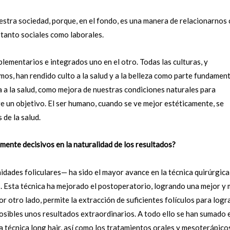
stra sociedad, porque, en el fondo, es una manera de relacionarnos
 tanto sociales como laborales.
lementarios e integrados uno en el otro. Todas las culturas, y
mos, han rendido culto a la salud y a la belleza como parte fundament
da a la salud, como mejora de nuestras condiciones naturales para
e un objetivo. El ser humano, cuando se ve mejor estéticamente, se
 de la salud.
lmente decisivos en la naturalidad de los resultados?
idades foliculares— ha sido el mayor avance en la técnica quirúrgica
es. Esta técnica ha mejorado el postoperatorio, logrando una mejor y
Por otro lado, permite la extracción de suficientes folículos para logr
posibles unos resultados extraordinarios. A todo ello se han sumado 
y la técnica long hair, así como los tratamientos orales y mesoterápico