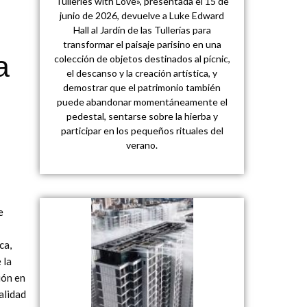
Tuileries with Love», presentada el 15 de
junio de 2026, devuelve a Luke Edward
Hall al Jardín de las Tullerías para
transformar el paisaje parisino en una
a
colección de objetos destinados al pícnic,
el descanso y la creación artística, y
demostrar que el patrimonio también
puede abandonar momentáneamente el
pedestal, sentarse sobre la hierba y
participar en los pequeños rituales del
verano.
e
ca,
 la
ión en
alidad