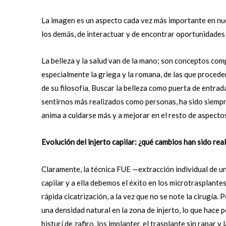
La imagen es un aspecto cada vez más importante en nue
los demás, de interactuar y de encontrar oportunidades
La belleza y la salud van de la mano; son conceptos comp
especialmente la griega y la romana, de las que procede
de su filosofía. Buscar la belleza como puerta de entra
sentirnos más realizados como personas, ha sido siempr
anima a cuidarse más y a mejorar en el resto de aspectos
Evolución del injerto capilar: ¿qué cambios han sido rea
Claramente, la técnica FUE —extracción individual de un
capilar y a ella debemos el éxito en los microtrasplant
rápida cicatrización, a la vez que no se note la cirugía. 
una densidad natural en la zona de injerto, lo que hace 
bisturí de zafiro, los implanter, el trasplante sin rapar 