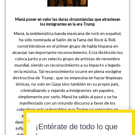
Maná poner en valor las duras circunstancias que atraviesan
los inmigrantes en la era Trump
Maná, la emblemática banda mexicana de rock en español,
ha sido nominada al Salón de la Fama del Rock & Roll,
convirtiéndose en el primer grupo de habla hispana en
alcanzar tan importante reconocimiento. Esta distinción los
coloca junto a un selecto grupo de artistas de renombre
mundial, siendo un reconocimiento a su impacto y legado
en la música. Tal reconocimiento ocurre en plena vorágine
destructiva de Trump , que se empecina en hacer limpiezas
étnicas, no solo en Gaza sino también en su propio país,
criminalizando y vejando a inmigrantes sin papeles,
simplemente por serlo. Maná ha salido al paso y se ha
manifestado con un rotundo discurso a favor de los
colectivos más vulnerables que Trump se empecina en
exterminar. Donald Trump está descuartizando la
democracia, subyugando nuestros derechos comprando
¡Entérate de todo lo que
influencias, es un loco que debe ser internado, para ello
debemos aunar esfuerzos. Donald está enfermo, no es