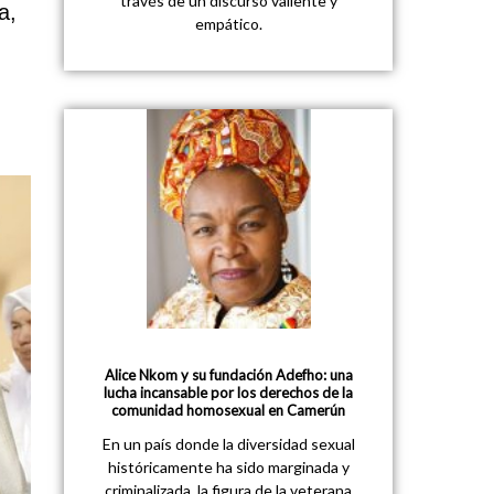
través de un discurso valiente y
a,
empático.
Alice Nkom y su fundación Adefho: una
lucha incansable por los derechos de la
comunidad homosexual en Camerún
En un país donde la diversidad sexual
históricamente ha sido marginada y
criminalizada, la figura de la veterana