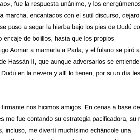
legao», fue la respuesta unánime, y los energúmeno
 la marcha, encantados con el sutil discurso, dejar
se puso a segar la hierba bajo los pies de Dudú c
 encaje de bolillos, hasta que los propios
o Aomar a mamarla a Parla, y el fulano se piró a
 de Hassán II, que aunque adversarios se entiende
udú en la nevera y allí lo tienen, por si un día le
a firmante nos hicimos amigos. En cenas a base de
s me fue contando su estrategia pacificadora, su 
s, incluso, me divertí muchísimo echándole una