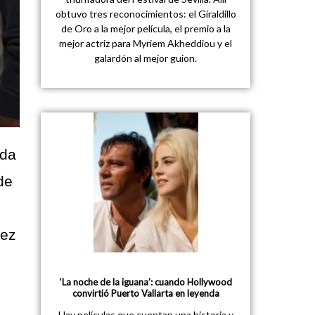
obtuvo tres reconocimientos: el Giraldillo
de Oro a la mejor película, el premio a la
mejor actriz para Myriem Akheddiou y el
galardón al mejor guion.
ada
de
rez
‘La noche de la iguana’: cuando Hollywood
convirtió Puerto Vallarta en leyenda
Hay películas que cuentan una historia y