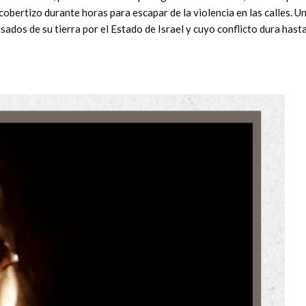
cobertizo durante horas para escapar de la violencia en las calles. U
ados de su tierra por el Estado de Israel y cuyo conflicto dura hast