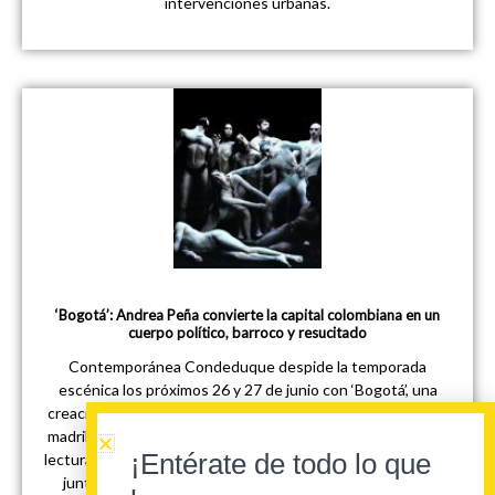
intervenciones urbanas.
‘Bogotá’: Andrea Peña convierte la capital colombiana en un
cuerpo político, barroco y resucitado
Contemporánea Condeduque despide la temporada
escénica los próximos 26 y 27 de junio con ‘Bogotá’, una
creación de la coreógrafa Andrea Peña que llega al espacio
madrileño como una de esas piezas llamadas a desbordar la
¡Entérate de todo lo que
lectura cómoda de la danza contemporánea. La obra, creada
junto a su compañía AP&A —Andrea Peña & Artists—,