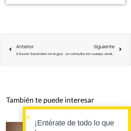
Ant
Sigu
Anterior
Siguiente
A Susan Sarandon no le gusta “la fruta”
La consulta sin cuerpo: anatomía de una medicina remota
También te puede interesar
¡Entérate de todo lo que