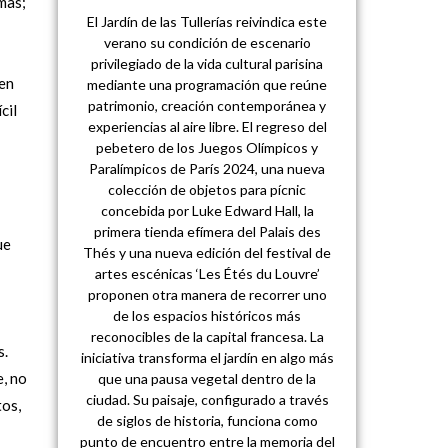
mas;
El Jardín de las Tullerías reivindica este
verano su condición de escenario
privilegiado de la vida cultural parisina
 en
mediante una programación que reúne
patrimonio, creación contemporánea y
cil
experiencias al aire libre. El regreso del
pebetero de los Juegos Olímpicos y
Paralímpicos de París 2024, una nueva
colección de objetos para pícnic
concebida por Luke Edward Hall, la
primera tienda efímera del Palais des
ue
Thés y una nueva edición del festival de
artes escénicas ‘Les Étés du Louvre’
proponen otra manera de recorrer uno
de los espacios históricos más
reconocibles de la capital francesa. La
s.
iniciativa transforma el jardín en algo más
e, no
que una pausa vegetal dentro de la
ciudad. Su paisaje, configurado a través
tos,
de siglos de historia, funciona como
punto de encuentro entre la memoria del