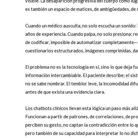
visible. La desaparición progresiva del cuerpo como lu
es también un espacio de matices, de ambigüedades, de s
Cuando un médico ausculta, no solo escucha un sonido: i
años de experiencia. Cuando palpa, no solo presiona: re
de codificar, imposible de automatizar completamente— 
cuestionarios estructurados, imágenes comprimidas, da
El problema no es la tecnología en sí, sino lo que deja fu
información intercambiable. El paciente describe; el sis
no se sabe nombrar. El temblor leve, la incomodidad dif
antes de que exista una evidencia clara.
Los chatbots clínicos llevan esta lógica un paso más allá
Funcionan a partir de patrones, de correlaciones, de pr
perciben su gesto, no captan la contradicción entre lo q
pero también de su capacidad para interpretar lo no dich