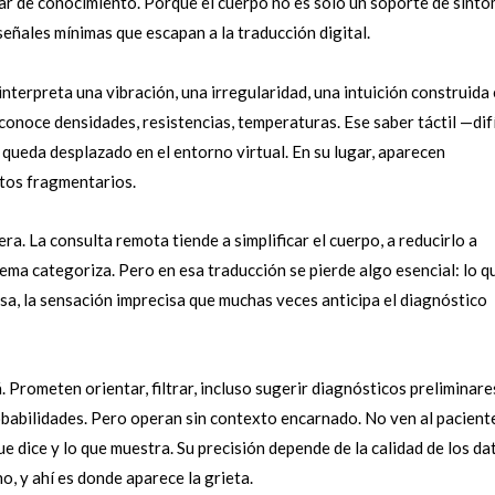
gar de conocimiento. Porque el cuerpo no es solo un soporte de sínto
eñales mínimas que escapan a la traducción digital.
nterpreta una vibración, una irregularidad, una intuición construida
conoce densidades, resistencias, temperaturas. Ese saber táctil —difí
queda desplazado en el entorno virtual. En su lugar, aparecen
tos fragmentarios.
era. La consulta remota tiende a simplificar el cuerpo, a reducirlo a
tema categoriza. Pero en esa traducción se pierde algo esencial: lo q
usa, la sensación imprecisa que muchas veces anticipa el diagnóstico
. Prometen orientar, filtrar, incluso sugerir diagnósticos preliminare
obabilidades. Pero operan sin contexto encarnado. No ven al pacient
ue dice y lo que muestra. Su precisión depende de la calidad de los da
o, y ahí es donde aparece la grieta.