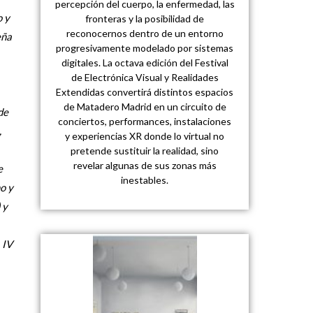
percepción del cuerpo, la enfermedad, las
o y
fronteras y la posibilidad de
reconocernos dentro de un entorno
eña
progresivamente modelado por sistemas
digitales. La octava edición del Festival
de Electrónica Visual y Realidades
Extendidas convertirá distintos espacios
de Matadero Madrid en un circuito de
de
conciertos, performances, instalaciones
,
y experiencias XR donde lo virtual no
pretende sustituir la realidad, sino
revelar algunas de sus zonas más
e
inestables.
o y
 y
 IV