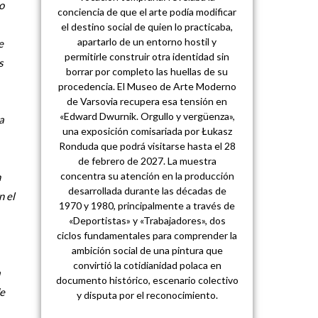
o
conciencia de que el arte podía modificar
el destino social de quien lo practicaba,
apartarlo de un entorno hostil y
e
permitirle construir otra identidad sin
s
borrar por completo las huellas de su
procedencia. El Museo de Arte Moderno
de Varsovia recupera esa tensión en
«Edward Dwurnik. Orgullo y vergüenza»,
a
una exposición comisariada por Łukasz
Ronduda que podrá visitarse hasta el 28
de febrero de 2027. La muestra
concentra su atención en la producción
n
desarrollada durante las décadas de
n el
1970 y 1980, principalmente a través de
«Deportistas» y «Trabajadores», dos
ciclos fundamentales para comprender la
ambición social de una pintura que
convirtió la cotidianidad polaca en
a
documento histórico, escenario colectivo
de
y disputa por el reconocimiento.