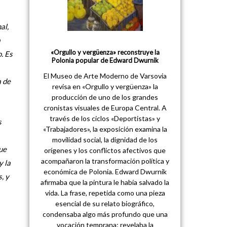
al,
a
«Orgullo y vergüenza» reconstruye la
. Es
Polonia popular de Edward Dwurnik
El Museo de Arte Moderno de Varsovia
a de
revisa en «Orgullo y vergüenza» la
producción de uno de los grandes
cronistas visuales de Europa Central. A
través de los ciclos «Deportistas» y
s
«Trabajadores», la exposición examina la
movilidad social, la dignidad de los
ue
orígenes y los conflictos afectivos que
acompañaron la transformación política y
y la
económica de Polonia. Edward Dwurnik
, y
afirmaba que la pintura le había salvado la
vida. La frase, repetida como una pieza
esencial de su relato biográfico,
condensaba algo más profundo que una
vocación temprana: revelaba la