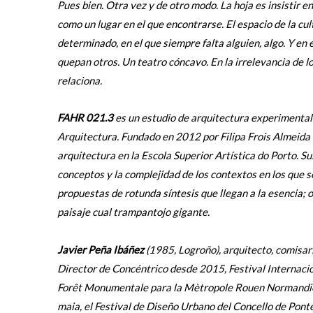
Pues bien. Otra vez y de otro modo. La hoja es insistir e
como un lugar en el que encontrarse. El espacio de la c
determinado, en el que siempre falta alguien, algo. Y en 
quepan otros. Un teatro cóncavo. En la irrelevancia de lo
relaciona.
FAHR 021.3
es un estudio de arquitectura experimental 
Arquitectura. Fundado en 2012 por Filipa Frois Almeida
arquitectura en la Escola Superior Artística do Porto. Sus
conceptos y la complejidad de los contextos en los que s
propuestas de rotunda síntesis que llegan a la esencia;
paisaje cual trampantojo gigante
.
Javier Peña Ibáñez
(1985, Logroño), arquitecto, comisari
Director de Concéntrico desde 2015, Festival Internacio
Forêt Monumentale para la Mètropole Rouen Normandie,
maia, el Festival de Diseño Urbano del Concello de Ponte