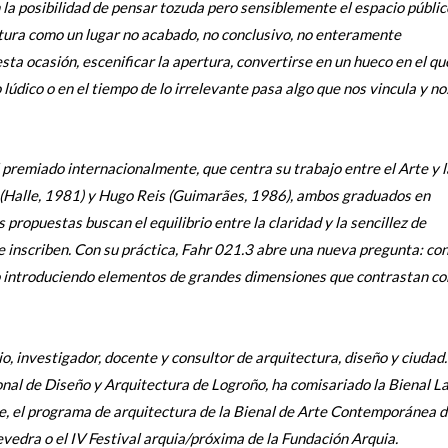
n la posibilidad de pensar tozuda pero sensiblemente el espacio públic
ultura como un lugar no acabado, no conclusivo, no enteramente
esta ocasión, escenificar la apertura, convertirse en un hueco en el qu
 lúdico o en el tiempo de lo irrelevante pasa algo que nos vincula y no
premiado internacionalmente, que centra su trabajo entre el Arte y l
 (Halle, 1981) y Hugo Reis (Guimarães, 1986), ambos graduados en
 propuestas buscan el equilibrio entre la claridad y la sencillez de
e inscriben. Con su práctica, Fahr 021.3 abre una nueva pregunta: co
 o introduciendo elementos de grandes dimensiones que contrastan co
o, investigador, docente y consultor de arquitectura, diseño y ciudad.
nal de Diseño y Arquitectura de Logroño, ha comisariado la Bienal L
 el programa de arquitectura de la Bienal de Arte Contemporánea 
vedra o el IV Festival arquia/próxima de la Fundación Arquia.