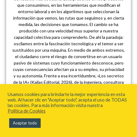
que consumimos, en las herramientas que modifican el
entorno laboral y en los algoritmos que seleccionan la
información que vemos, las rutas que seguimos y, en cierta
medida, las decisiones que tomamos. El cambio se ha
producido con una velocidad muy superior a nuestra
capacidad colectiva para comprenderlo. De ahí la paradoja:
oscilamos entre la fascinación tecnológica y el temor a ser
sustituidos por una máquina. En medio de ambos extremos,
el ciudadano corre el riesgo de convertirse en un usuario
pasivo de sistemas cuyo funcionamiento desconoce, pero
cuyas consecuencias afectan ya a su empleo, su privacidad
y su autonomía. Frente a esa incertidumbre, «Los secretos
de la IA» (Kailas Editorial, 2026), de la ingeniera, consultora
y divulgadora Manuela Delgado, propone recuperar algo
Usamos cookies para brindarte la mejor experiencia en esta
tan elemental como decisivo: el conocimiento. El libro evita
web. Al hacer clic en "Aceptar todo", acepta el uso de TODAS
tanto la densidad de los manuales especializados como el
las cookies. Para más información visita nuestra
catastrofismo de los discursos apocalípticos y ofrece una
Política de Cookies
aproximación accesible, crítica y humana a la
transformación tecnológica en marcha.
Aceptar todo