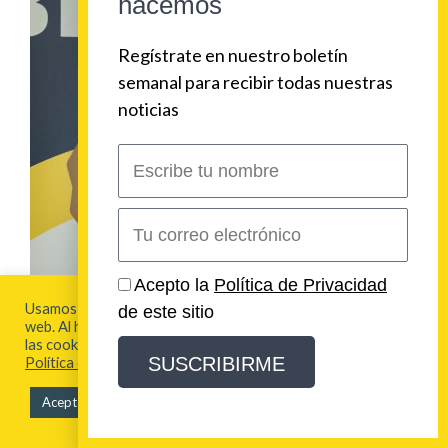
hacemos
Regístrate en nuestro boletín
semanal para recibir todas nuestras
noticias
Escribe
tu
nombre
Correo
electrónico
Acepto la
Política de Privacidad
Usamos cookies para brindarte la mejor experiencia en esta
de este sitio
web. Al hacer clic en "Aceptar todo", acepta el uso de TODAS
las cookies. Para más información visita nuestra
SUSCRIBIRME
Política de Cookies
Aceptar todo