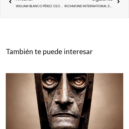
WILLIAM BLANCO PÉREZ CEO DE MEDIPLUS PREMIO EUROPEO DE INNOVACIÓN Y DIGITALIZACIÓN EMPRESARIAL
RICHMOND INTERNATIONAL SCHOOL PREMIO EUROPEO DE INNOVACIÓN Y DIGITALIZACIÓN EMPRESARIAL
También te puede interesar