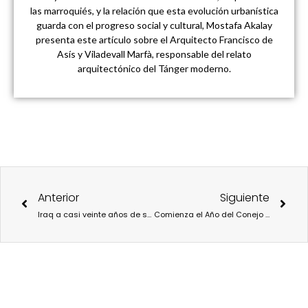
las marroquiés, y la relación que esta evolución urbanística
guarda con el progreso social y cultural, Mostafa Akalay
presenta este artículo sobre el Arquitecto Francisco de
Asís y Viladevall Marfà, responsable del relato
arquitectónico del Tánger moderno.
Ant
Sigu
Anterior
Siguiente
Iraq a casi veinte años de su “liberación”
Comienza el Año del Conejo y Madrid celebra el Año Nuevo Chino con citas culturales con Usera como epicentro de esta comunidad