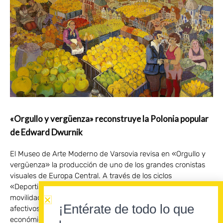
«Orgullo y vergüenza» reconstruye la Polonia popular
de Edward Dwurnik
El Museo de Arte Moderno de Varsovia revisa en «Orgullo y
vergüenza» la producción de uno de los grandes cronistas
visuales de Europa Central. A través de los ciclos
«Deportistas» y «Trabajadores», la exposición examina la
movilidad social, la dignidad de los orígenes y los conflictos
¡Entérate de todo lo que
afectivos que acompañaron la transformación política y
económica de Polonia. Edward Dwurnik afirmaba que la