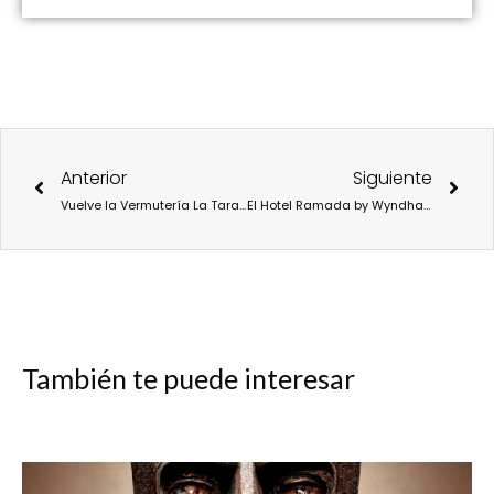
Ant
Sigu
Anterior
Siguiente
Vuelve la Vermutería La Tarara a las calles de Arganzüela
El Hotel Ramada by Wyndham Getafe inaugura el Restaurante Inédito, y anuncia la realización de su evento prenavideño: Inédito Gastromusic.
También te puede interesar