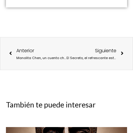
Ant
Sigu
Anterior
Siguiente
Manolita Chen, un cuento chino en Teatro Circo Price
El Secreto, el refrescante estreno veraniego en el Teatro Lara
También te puede interesar