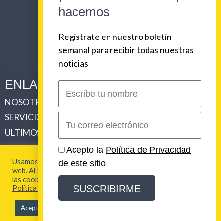
hacemos
Regístrate en nuestro boletín
semanal para recibir todas nuestras
noticias
ENLACES CORPORATIVOS
Escribe
tu
NOSOTROS
PLAN DE COMUNICACIONES 360
nombre
SERVICIOS
REVISTA URBAN BEAT
Correo
electrónico
ULTIMOS TRABAJOS
CLIENTES
LOS ORIGENES DE URBAN BEAT
CONTACTO
Acepto la
Política de Privacidad
Usamos cookies para brindarte la mejor experiencia en esta
de este sitio
web. Al hacer clic en "Aceptar todo", acepta el uso de TODAS
2026 Urban Beat Contenidos
las cookies. Para más información visita nuestra
SUSCRIBIRME
Política de Cookies
Aceptar todo