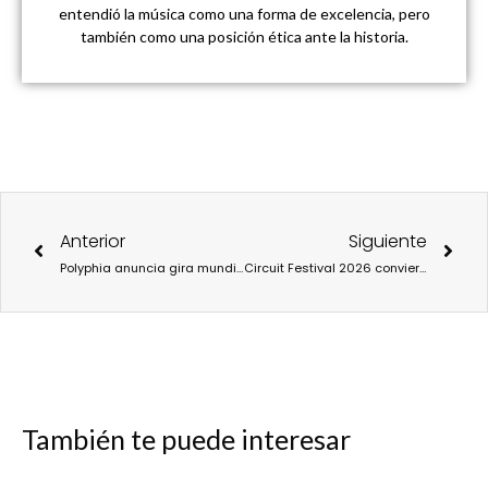
entendió la música como una forma de excelencia, pero
también como una posición ética ante la historia.
Ant
Sigu
Anterior
Siguiente
Polyphia anuncia gira mundial y convierte “CAN YOU FEEL IT” en el umbral de una nueva mutación sonora
Circuit Festival 2026 convierte Barcelona en epicentro global de la cultura LGTBIQ+
También te puede interesar