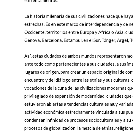
enfrentamientos.
La historia milenaria de sus civilizaciones hace que haya
estrechas. Es en este marco de interdependencia y de n
Occidente, territorios entre Europa y África o Asia, ciu
Génova, Barcelona, Estambul, en el Sur, Tánger, Argel, T
Así, estas ciudades de ambos mundos representaron mod
ante todo como pertenecientes a sus ciudades, a sus imag
lugares de origen, para crear un espacio original de con
encuentro y del diálogo entre las etnias y sus culturas
vocaciones de la cuna de las civilizaciones modernas q
privilegiado de expansión de modernidad ciudades que d
estuvieron abiertas a tendencias culturales muy variad
actividad económica estrechamente vinculada a sus puer
condensan infinidad de procesos socioculturales y a su
procesos de globalización, la mezcla de etnias, religion