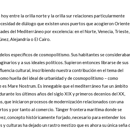
 hoy entre la orilla norte y la orilla sur relaciones particularmente
ecesidad de diálogo que existen unos puertos que acogieron Oriente
dades del Mediterráneo por excelencia: en el Norte, Venecia, Trieste,
únez, Alejandría o El Cairo.
elos específicos de cosmopolitismo. Sus habitantes se consideraba
inarios y a sus ideales políticos. Supieron entonces librarse de sus
fluencia cultural, inscribiendo nuestra contribución en el tema del
, como huella del ideal de urbanidad y de cosmopolitismo – como
ue es Mare Nostrum. Es innegable que el mediterráneo fue un ámbito
urante los últimos años del siglo XIX y primeros decenios del XX,
as, que iniciaron procesos de modernización relacionados con una
tos y por tanto al comercio. Tánger frontera marítima donde se
 vez, concepto históricamente forjado, necesario para entender los
es y culturas ha dejado un rastro mestizo que es ahora su única seña 