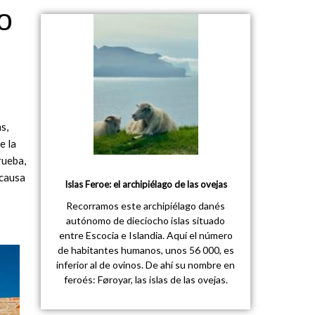
o
s,
e la
rueba,
 causa
Islas Feroe: el archipiélago de las ovejas
Recorramos este archipiélago danés
autónomo de dieciocho islas situado
entre Escocia e Islandia. Aquí el número
de habitantes humanos, unos 56 000, es
inferior al de ovinos. De ahí su nombre en
feroés: Føroyar, las islas de las ovejas.