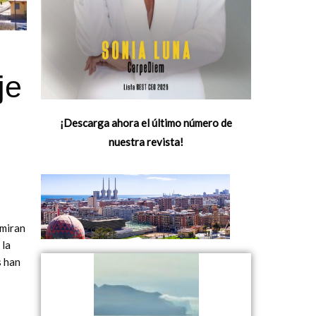
je
¡Descarga ahora el último número de
nuestra revista!
 miran
 la
s han