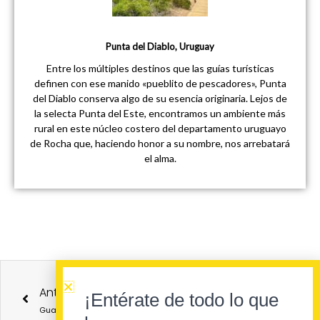
Punta del Diablo, Uruguay
Entre los múltiples destinos que las guías turísticas
definen con ese manido «pueblito de pescadores», Punta
del Diablo conserva algo de su esencia originaria. Lejos de
la selecta Punta del Este, encontramos un ambiente más
rural en este núcleo costero del departamento uruguayo
de Rocha que, haciendo honor a su nombre, nos arrebatará
el alma.
Ant
Sigu
Anterior
Siguiente
¡Entérate de todo lo que
Guangzhou o Cantón: Informe Encubierto Desde el Sur Profundo de China
Punta del Diablo, Uruguay