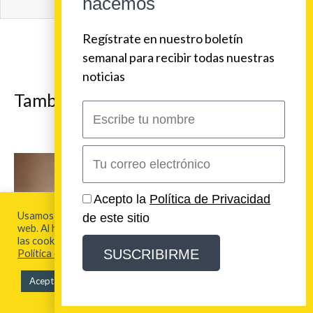
hacemos
Regístrate en nuestro boletín
semanal para recibir todas nuestras
noticias
También te puede interesar
Escribe
tu
nombre
Correo
electrónico
Acepto la
Política de Privacidad
Usamos cookies para brindarte la mejor experiencia en esta
de este sitio
web. Al hacer clic en "Aceptar todo", acepta el uso de TODAS
las cookies. Para más información visita nuestra
SUSCRIBIRME
Política de Cookies
Aceptar todo