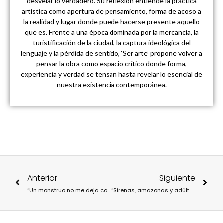
desvelar lo verdadero. Su reflexión entiende la práctica
artística como apertura de pensamiento, forma de acoso a
la realidad y lugar donde puede hacerse presente aquello
que es. Frente a una época dominada por la mercancía, la
turistificación de la ciudad, la captura ideológica del
lenguaje y la pérdida de sentido, ‘Ser arte’ propone volver a
pensar la obra como espacio crítico donde forma,
experiencia y verdad se tensan hasta revelar lo esencial de
nuestra existencia contemporánea.
Ant
Sigu
Anterior
Siguiente
“Un monstruo no me deja comer”: un cómic infantil que pone en relieve los trastornos alimentarios a edades tempranas que ponen en riesgo la salud mental de nuestros niños
“Sirenas, amazonas y adúlteras”, un compendio acerca de la herencia machista de Grecia y Roma