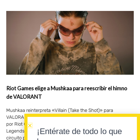
Riot Games elige a Mushkaa para reescribir el himno
de VALORANT
Mushkaa reinterpreta «Villain (Take the Shot)» para
VALORANT, el videojuego táctico competitivo desarrollado
por Riot Games, compañía creadora de «League of
¡Entérate de todo lo que
Legends» . El remix acompañará las finales regionales del
circuito profesional de VALORANT Champions Tour, que se