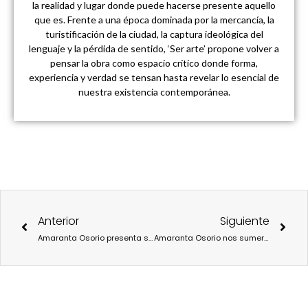
la realidad y lugar donde puede hacerse presente aquello
que es. Frente a una época dominada por la mercancía, la
turistificación de la ciudad, la captura ideológica del
lenguaje y la pérdida de sentido, ‘Ser arte’ propone volver a
pensar la obra como espacio crítico donde forma,
experiencia y verdad se tensan hasta revelar lo esencial de
nuestra existencia contemporánea.
Ant
Sigu
Anterior
Siguiente
Amaranta Osorio presenta su último libro, “La trilogía del recuerdo”, una recopilación de tres textos teatrales sobre la memoria de la violencia
Amaranta Osorio nos sumerge en un viaje vital y conmovedor con su último libro: “Trilogía del recuerdo”