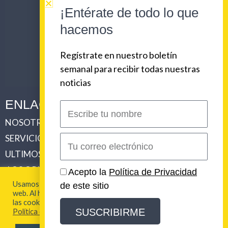
¡Entérate de todo lo que
hacemos
Regístrate en nuestro boletín
semanal para recibir todas nuestras
noticias
ENLACES CORPORATIVOS
Escribe
tu
NOSOTROS
PLAN DE COMUNICACIONES 360
nombre
SERVICIOS
REVISTA URBAN BEAT
Correo
electrónico
ULTIMOS TRABAJOS
CLIENTES
LOS ORIGENES DE URBAN BEAT
CONTACTO
Acepto la
Política de Privacidad
Usamos cookies para brindarte la mejor experiencia en esta
de este sitio
web. Al hacer clic en "Aceptar todo", acepta el uso de TODAS
2026 Urban Beat Contenidos
las cookies. Para más información visita nuestra
SUSCRIBIRME
Política de Cookies