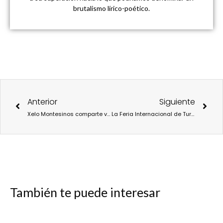
brutalismo lírico-poético.
Ant
Sigu
Anterior
Siguiente
Xelo Montesinos comparte vivencias con Fernando Santiago en una entrevista para Urban Beat.
La Feria Internacional de Turismo, FITUR, regresa a IFEMA Madrid del 19 al 23 de enero.
También te puede interesar