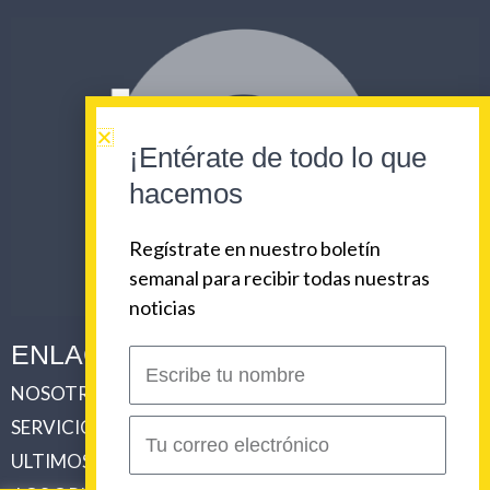
¡Entérate de todo lo que
hacemos
Regístrate en nuestro boletín
semanal para recibir todas nuestras
noticias
ENLACES CORPORATIVOS
Escribe
tu
NOSOTROS
PLAN DE COMUNICACIONES 360
nombre
SERVICIOS
REVISTA URBAN BEAT
Correo
electrónico
ULTIMOS TRABAJOS
CLIENTES