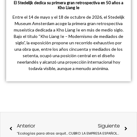
El Stedelijk dedica su primera gran retrospectiva en 50 años a
Kho Liang Ie
Entre el 14 de mayo y el 18 de octubre de 2026, el Stedelijk
Museum Amsterdam acoge la primera gran retrospectiva
museística dedicada a Kho Liang Ie en más de medio siglo.
Bajo el título “Kho Liang Ie – Modernismo de mediados de
siglo”, la exposición propone un recorrido exhaustivo por
una obra que, entre los años cincuenta y mediados de los
setenta, ocupó una posición central en el diseño
neerlandés y alcanzó una proyección internacional hoy
todavía visible, aunque a menudo anónima.
Ant
Sigu
Anterior
Siguiente
“Ecologías para otras arquitecturas”, un ciclo para la reflexión urbanística y medioambiental.
CUBRO: LA EMPRESA ESPAÑOLA QUE PERSONALIZA MOBILIARIO DE IKEA