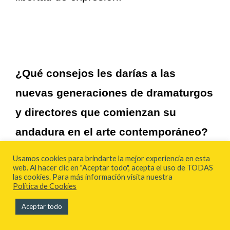
¿Qué consejos les darías a las
nuevas generaciones de dramaturgos
y directores que comienzan su
andadura en el arte contemporáneo?
Usamos cookies para brindarte la mejor experiencia en esta
web. Al hacer clic en "Aceptar todo", acepta el uso de TODAS
Un par de veces al año intento dar
las cookies. Para más información visita nuestra
Política de Cookies
algunos talleres formativos y esa es una
Aceptar todo
pregunta muy recurrente. Cuando
estamos en el comienzo de nuestras