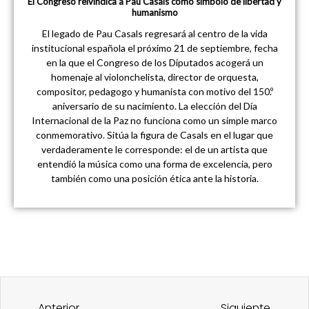
El Congreso reivindica a Pau Casals como símbolo de libertad y
humanismo
El legado de Pau Casals regresará al centro de la vida
institucional española el próximo 21 de septiembre, fecha
en la que el Congreso de los Diputados acogerá un
homenaje al violonchelista, director de orquesta,
compositor, pedagogo y humanista con motivo del 150.º
aniversario de su nacimiento. La elección del Día
Internacional de la Paz no funciona como un simple marco
conmemorativo. Sitúa la figura de Casals en el lugar que
verdaderamente le corresponde: el de un artista que
entendió la música como una forma de excelencia, pero
también como una posición ética ante la historia.
Ant
Sigu
Anterior
Siguiente