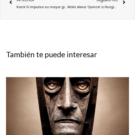
Karol G impulsa su mayor gira mundial con “Tropitour” y aterriza en España en 2027
Malú eleva ‘Quince’ a liturgia emocional sobre el tiempo, la memoria y la reconciliación
También te puede interesar