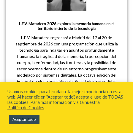
L.E.V. Matadero 2026 explora la memoria humana en el
territorio incierto de la tecnología
L.E.V. Matadero regresará a Madrid del 17 al 20 de
septiembre de 2026 con una programación que utiliza la
tecnología para indagar en asuntos profundamente
humanos: la fragilidad de la memoria, la percepción del
cuerpo, la enfermedad, las fronteras y la posibilidad de
reconocernos dentro de un entorno progresivamente
modelado por sistemas digitales. La octava edición del
Festival de Electrónica Visual y Realidades Extendidas
convertirá distintos espacios de Matadero Madrid en un
Usamos cookies para brindarte la mejor experiencia en esta
circuito de conciertos, performances, instalaciones y
web. Al hacer clic en "Aceptar todo", acepta el uso de TODAS
experiencias XR donde lo virtual no pretende sustituir la
las cookies. Para más información visita nuestra
realidad, sino revelar algunas de sus zonas más inestables.
Política de Cookies
Aceptar todo