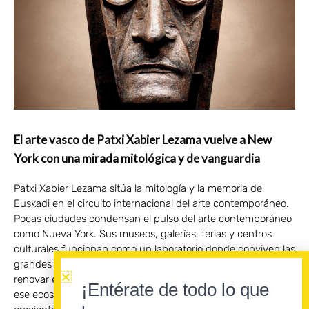
El arte vasco de Patxi Xabier Lezama vuelve a New
York con una mirada mitológica y de vanguardia
Patxi Xabier Lezama sitúa la mitología y la memoria de
Euskadi en el circuito internacional del arte contemporáneo.
Pocas ciudades condensan el pulso del arte contemporáneo
como Nueva York. Sus museos, galerías, ferias y centros
culturales funcionan como un laboratorio donde conviven las
grandes figuras consagradas con los artistas llamados a
renovar el panorama internacional. Conseguir visibilidad en
¡Entérate de todo lo que
ese ecosistema no resulta sencillo. Por ello, la presencia