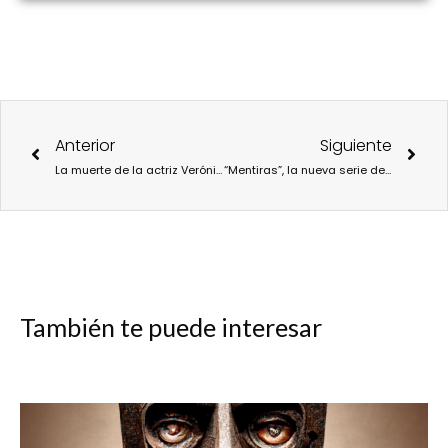
Ant
Sigu
Anterior
Siguiente
La muerte de la actriz Verónica Forqué desenmascara el tabú en torno al dolor y el suicidio.
“Mentiras”, la nueva serie de Javier Rey y Ángela Cremonte.
También te puede interesar